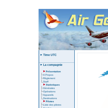
Time UTC
La compagnie
Présentation
A Propos
Règlement
Staff
Statistiques
Générales
Opérations
Appareils
Destinations
Pilotes
Liste des pilotes