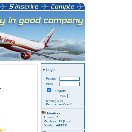
Login
Pseudo :
Pass :
Enregistré
S'enregistrer
Perdu votre Pass
?
Membres
·
Admins :
7
·
Membres :
25
[
Liste
]
·
Dernier :
AGB031