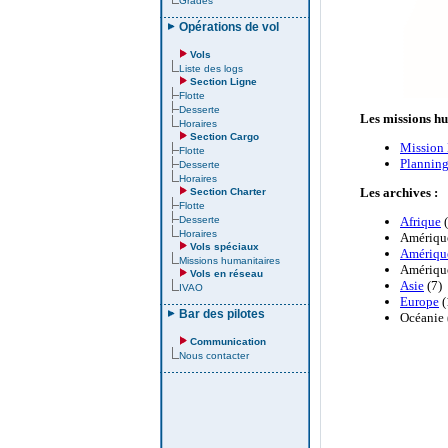
Grades
Opérations de vol
Vols
Liste des logs
Section Ligne
Flotte
Desserte
Horaires
Section Cargo
Flotte
Desserte
Horaires
Section Charter
Flotte
Desserte
Horaires
Vols spéciaux
Missions humanitaires
Vols en réseau
IVAO
Bar des pilotes
Communication
Nous contacter